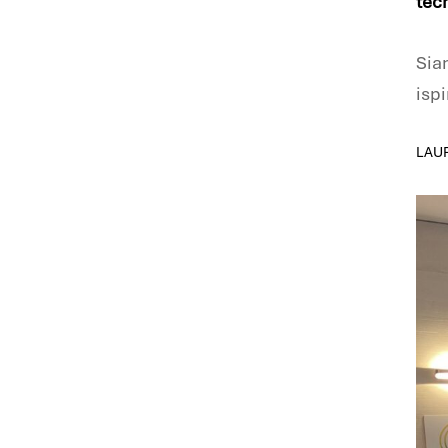
tec
Siam
isp
LAUR