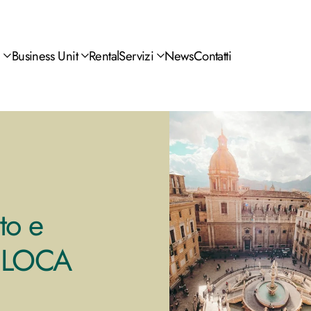
a
Business Unit
Rental
Servizi
News
Contatti
to e
’IPLOCA