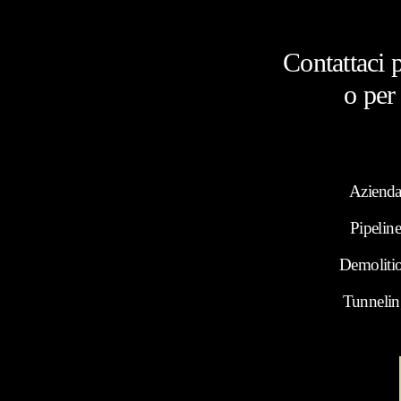
Contattaci 
o per
Aziend
Pipelin
Demoliti
Tunneli