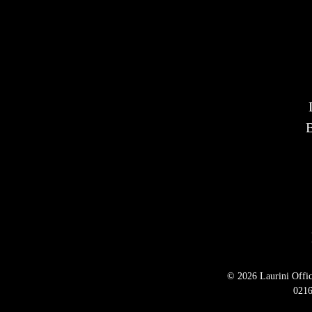
B
©
2026
Laurini Offici
0216